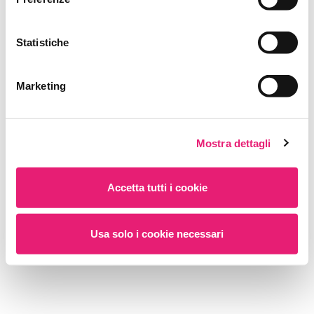
Statistiche
Ricordami
Password dimenticata?
Marketing
Hai bisogno di assistenza?
Guida al primo accesso
Mostra dettagli
Accetta tutti i cookie
Nuovo utente?
Registrati
Usa solo i cookie necessari