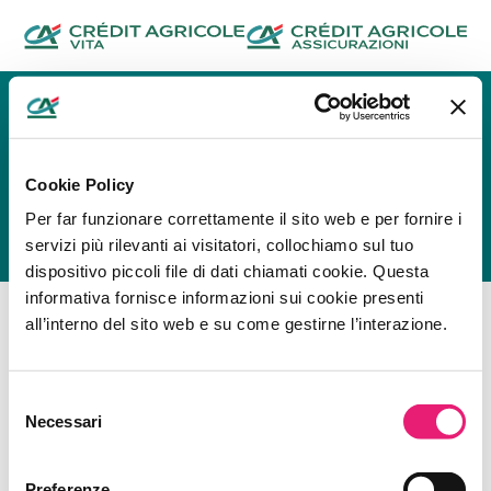
Crédit Agricole Assicurazioni
La nuova app per gestire le tue polizze Danni, Vita e
Previdenza.
Cookie Policy
Per far funzionare correttamente il sito web e per fornire i
servizi più rilevanti ai visitatori, collochiamo sul tuo
dispositivo piccoli file di dati chiamati cookie. Questa
informativa fornisce informazioni sui cookie presenti
Accedi
loginAccountTitle2
all’interno del sito web e su come gestirne l’interazione.
Accedi
Registrati
Username/Email
Selezione
Necessari
del
consenso
Password
Preferenze