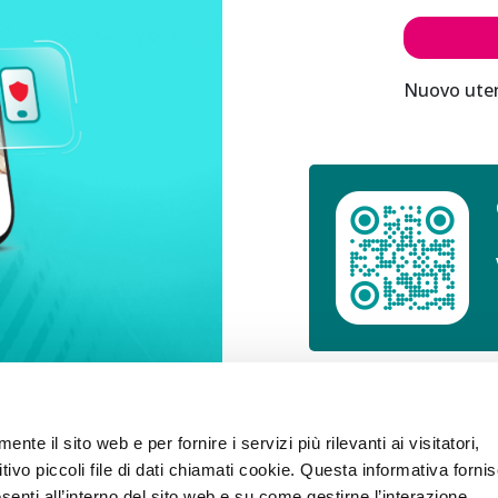
Nuovo ute
nte il sito web e per fornire i servizi più rilevanti ai visitatori,
tivo piccoli file di dati chiamati cookie. Questa informativa forni
tire online
senti all’interno del sito web e su come gestirne l’interazione.