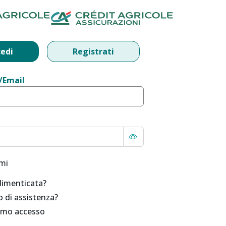
ntTitle2
edi
Registrati
/Email
mi
imenticata?
 di assistenza?
rimo accesso