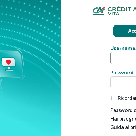
Accedi
loginAccou
Acc
Username
Password
Ricorda
Password d
Hai bisogno
Guida al p