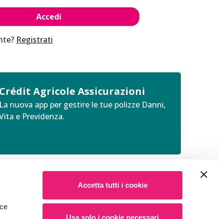
nte?
Registrati
Crédit Agricole Assicurazioni
La nuova app per gestire le tue polizze Danni,
Vita e Previdenza.
Accetta tutti i cookie
sce
Usa solo i cookie necessari